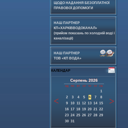
ЩОДО НАДАННЯ БЕЗОПЛАТНОЇ
ПРАВОВОЇ ДОПОМОГИ
НАШ ПАРТНЕР
КП«ХАРКІВВОДОКАНАЛ»
(прийом показань по холодній воді і
каналізації)
НАШ ПАРТНЕР
ТОВ «КП ВОДА»
КАЛЕНДАР
Серпень
2026
НД
ПН
ВТ
СР
ЧТ
ПТ
СБ
1
2
3
4
5
6
7
8
9
10
11
12
13
14
15
16
17
18
19
20
21
22
23
24
25
26
27
28
29
30
31