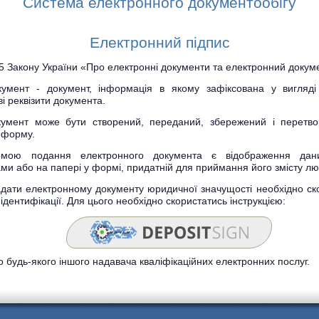
Система електронного документообiгу
Електронний підпис
. 5 Закону України «Про електронні документи та електронний докум
кумент - документ, інформація в якому зафіксована у вигляді
і реквізити документа.
кумент може бути створений, переданий, збережений і перетв
 форму.
мою подання електронного документа є відображення даних
ми або на папері у формі, придатній для приймання його змісту л
адати електронному документу юридичної значущості необхідно ск
ідентифікації. Для цього необхідно скористатись інструкцією:
о будь-якого іншого надавача кваліфікаційних електронних послуг.