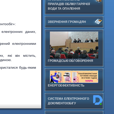
ПРИЛАДІВ ОБЛІКУ ГАРЯЧОЇ
ВОДИ ТА ОПАЛЕННЯ
ЗВЕРНЕННЯ ГРОМАДЯН
ентообіг»:
 електронних даних,
орений електронними
, які він містить,
юдиною.
ГРОМАДСЬКІ ОБГОВОРЕННЯ
ористатися будь-яким
ЕНЕРГОЕФЕКТИВНІСТЬ
СИСТЕМА ЕЛЕКТРОННОГО
ДОКУМЕНТООБIГУ