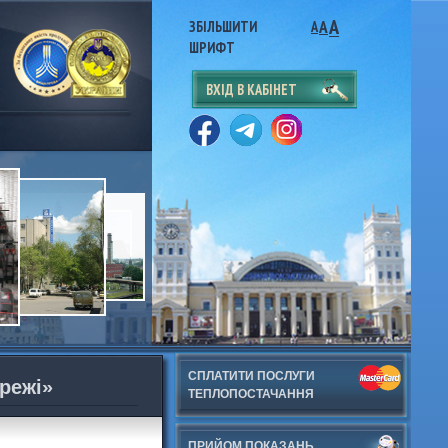
A
A
ЗБІЛЬШИТИ
A
ШРИФТ
ВХІД В КАБІНЕТ
СПЛАТИТИ ПОСЛУГИ
режі»
ТЕПЛОПОСТАЧАННЯ
ПРИЙОМ ПОКАЗАНЬ