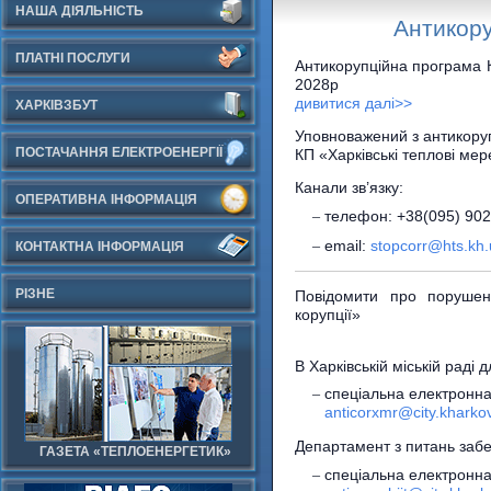
НАША ДІЯЛЬНІСТЬ
Антикору
ПЛАТНІ ПОСЛУГИ
Антикорупційна програма К
2028р
дивитися далі>>
ХАРКІВЗБУТ
Уповноважений з антикоруп
ПОСТАЧАННЯ ЕЛЕКТРОЕНЕРГІЇ
КП «Харківські теплові мер
Канали зв’язку:
ОПЕРАТИВНА ІНФОРМАЦІЯ
телефон: +38(095) 902
email:
stopcorr@hts.kh
КОНТАКТНА ІНФОРМАЦІЯ
РІЗНЕ
Повідомити про порушен
корупції»
В Харківській міській раді
спеціальна електронна
anticorxmr@city.kharko
Департамент з питань забе
ГАЗЕТА «ТЕПЛОЕНЕРГЕТИК»
спеціальна електронна