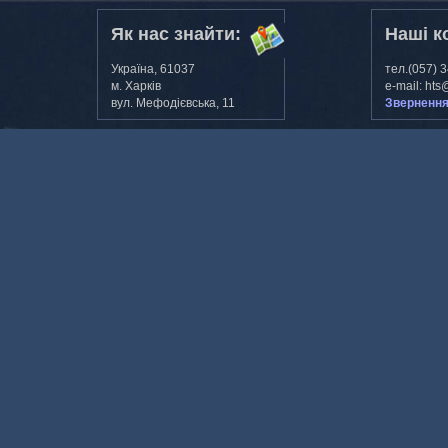
Як нас знайти:
Наші к
Україна, 61037
тел.(057) 
м. Харкiв
e-mail: hts
вул. Мефодiєвська, 11
Звернення