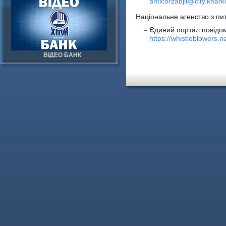
anticorzabjit@city.khark
Національне агенство з пит
Єдиний портал повідом
https://whistleblowers.n
ВІДЕО БАНК