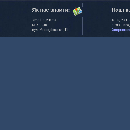
Як нас знайти:
Наші к
Україна, 61037
тел.(057) 
м. Харкiв
e-mail: hts
вул. Мефодiєвська, 11
Звернення