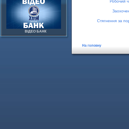
Робочий ч
Заохочен
Стягнення за по
ВІДЕО БАНК
На головну