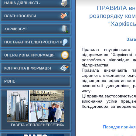
НАША ДІЯЛЬНІСТЬ
ПРАВИЛА вну
розпорядку ком
ПЛАТНІ ПОСЛУГИ
“Харківсь
ХАРКІВЗБУТ
Зага
ПОСТАЧАННЯ ЕЛЕКТРОЕНЕРГІЇ
Правила внутрішнього 
підприємства “Харківські 
ОПЕРАТИВНА ІНФОРМАЦІЯ
розроблено відповідно д
підприємства.
КОНТАКТНА ІНФОРМАЦІЯ
Правила визначають та
сприяють виконанню осно
підвищенню ефективності 
РІЗНЕ
виконавчої дисципліни, 
часу.
Ці правила застосовуються
виконання усіма праці
Кол.договора, затвердженог
ГАЗЕТА «ТЕПЛОЕНЕРГЕТИК»
Порядок прийнят